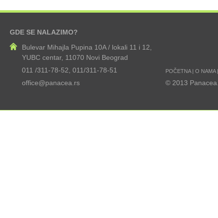
GDE SE NALAZIMO?
Bulevar Mihajla Pupina 10A / lokali 11 i 12,
YUBC centar, 11070 Novi Beograd
011 /311-78-52, 011/311-78-51
POČETNA
|
O NAMA
office@panacea.rs
© 2013 Panacea.